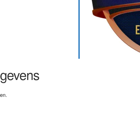
Calendar
iCalendar
Office 36
egevens
ten.