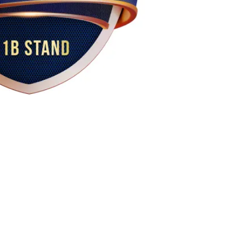
5
Outlook Live