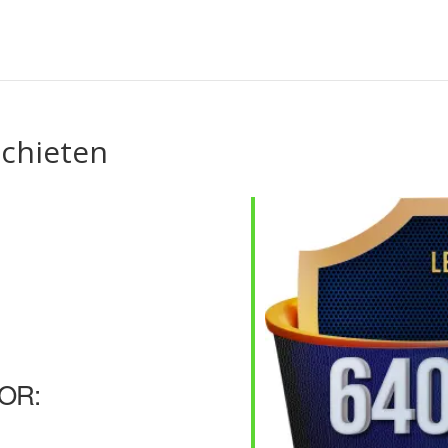
schieten
OR: