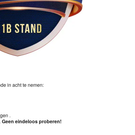
5
Outlook Live
de in acht te nemen:
ggen .
.
Geen eindeloos proberen!