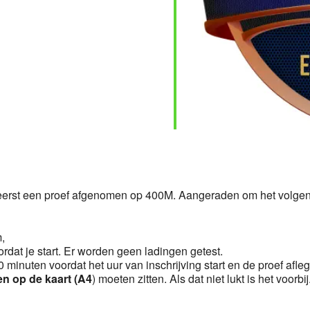
Calendar
iCalendar
Office 36
 eerst een proef afgenomen op 400M. Aangeraden om het volgen
m,
ordat je start. Er worden geen ladingen getest.
 minuten voordat het uur van inschrijving start en de proef afle
en op de kaart (A4
) moeten zitten. Als dat niet lukt is het voorbij