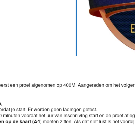
Calendar
iCalendar
Office 36
 eerst een proef afgenomen op 400M. Aangeraden om het volgen
m,
ordat je start. Er worden geen ladingen getest.
 minuten voordat het uur van inschrijving start en de proef afle
en op de kaart (A4
) moeten zitten. Als dat niet lukt is het voorbij