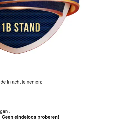
5
Outlook Live
de in acht te nemen:
ggen .
.
Geen eindeloos proberen!