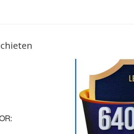
schieten
OR: