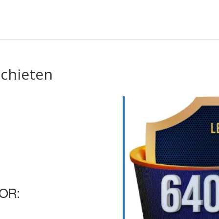
schieten
OR: