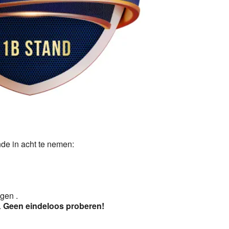
5
Outlook Live
de in acht te nemen:
ggen .
.
Geen eindeloos proberen!