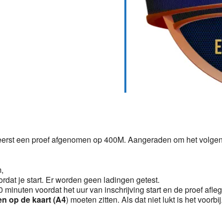
Calendar
iCalendar
Office 36
 eerst een proef afgenomen op 400M. Aangeraden om het volgen
m,
ordat je start. Er worden geen ladingen getest.
 minuten voordat het uur van inschrijving start en de proef afle
en op de kaart (A4
) moeten zitten. Als dat niet lukt is het voorbij